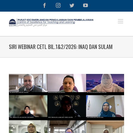
Skip
Facebook
Instagram
Twitter
YouTube
to
content
SIRI WEBINAR CETL BIL.1&2/2026: INAQ DAN SULAM
View
Larger
Image