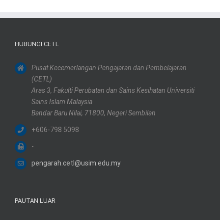
HUBUNGI CETL
Pusat Kecemerlangan Pengajaran dan Pembelajaran
(CETL)
Aras 3, Fakulti Perubatan dan Sains Kesihatan Universiti
Sains Islam Malaysia
Bandar Baru Nilai, 71800, Negeri Sembilan
+606-798 5098
-
pengarah.cetl@usim.edu.my
PAUTAN LUAR