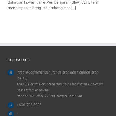
Bahagian Inovasi dan e-Pembelajaran (BIeP) CETL telah
menganjurkan Bengkel Pembangunan [...]
HUBUNGI CETL
Pusat Kecemerlangan Pengajaran dan Pembelajaran
(CETL)
Aras 3, Fakulti Perubatan dan Sains Kesihatan Universiti
Sains Islam Malaysia
Bandar Baru Nilai, 71800, Negeri Sembilan
+606-798 5098
-