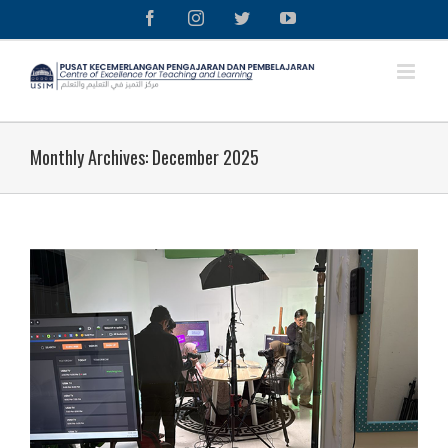
Skip
Facebook
Instagram
Twitter
YouTube
to
content
Monthly Archives:
December 2025