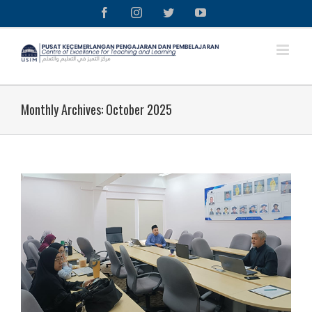
Skip
Facebook
Instagram
Twitter
YouTube
to
content
Monthly Archives:
October 2025