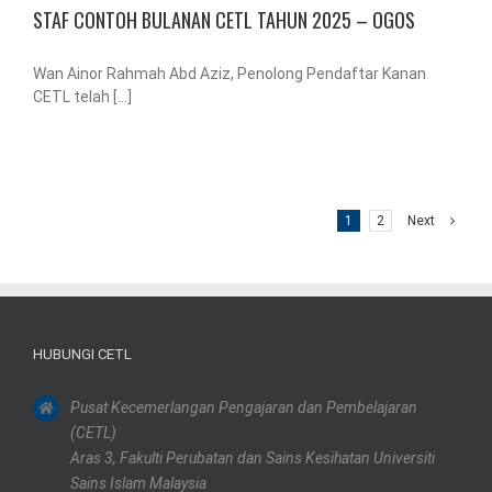
STAF CONTOH BULANAN CETL TAHUN 2025 – OGOS
Wan Ainor Rahmah Abd Aziz, Penolong Pendaftar Kanan
CETL telah [...]
1
2
Next
HUBUNGI CETL
Pusat Kecemerlangan Pengajaran dan Pembelajaran
(CETL)
Aras 3, Fakulti Perubatan dan Sains Kesihatan Universiti
Sains Islam Malaysia