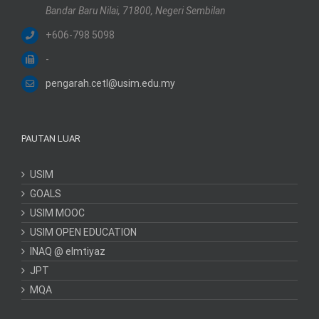
Bandar Baru Nilai, 71800, Negeri Sembilan
+606-798 5098
-
pengarah.cetl@usim.edu.my
PAUTAN LUAR
USIM
GOALS
USIM MOOC
USIM OPEN EDUCATION
INAQ @ elmtiyaz
JPT
MQA