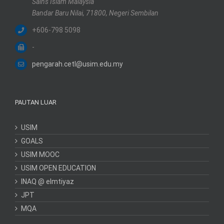
Sains Islam Malaysia
Bandar Baru Nilai, 71800, Negeri Sembilan
+606-798 5098
-
pengarah.cetl@usim.edu.my
PAUTAN LUAR
USIM
GOALS
USIM MOOC
USIM OPEN EDUCATION
INAQ @ elmtiyaz
JPT
MQA