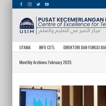
Skip
Facebook
Instagram
Twitter
YouTube
to
content
UTAMA
INFO CETL
DIREKTORI DAN FUNGSI B
Monthly Archives:
February 2025