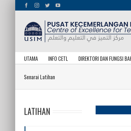
Skip
Facebook
Instagram
Twitter
YouTube
to
content
UTAMA
INFO CETL
DIREKTORI DAN FUNGSI B
Senarai Latihan
LATIHAN