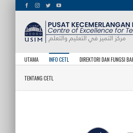
Skip
Facebook
Instagram
Twitter
YouTube
to
content
UTAMA
INFO CETL
DIREKTORI DAN FUNGSI B
TENTANG CETL