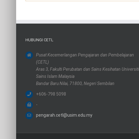
HUBUNGI CETL
Pusat Kecemerlangan Pengajaran dan Pembelajaran
(CETL)
Aras 3, Fakulti Perubatan dan Sains Kesihatan Universiti
Sains Islam Malaysia
Bandar Baru Nilai, 71800, Negeri Sembilan
+606-798 5098
-
pengarah.cetl@usim.edu.my