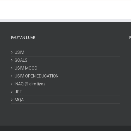
PAUTAN LUAR
USIM
GOALS
USIM MOOC
USIM OPEN EDUCATION
INAQ @ elmtiyaz
JPT
MQA