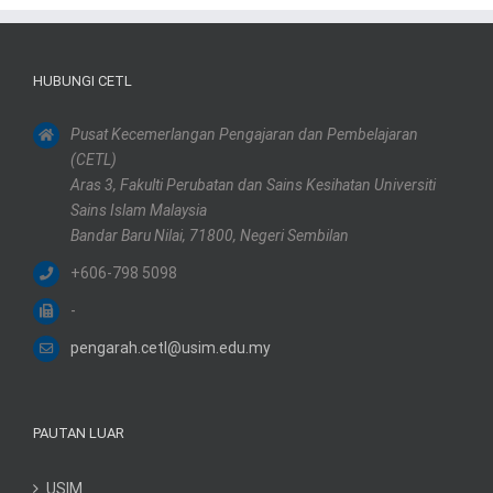
HUBUNGI CETL
Pusat Kecemerlangan Pengajaran dan Pembelajaran
(CETL)
Aras 3, Fakulti Perubatan dan Sains Kesihatan Universiti
Sains Islam Malaysia
Bandar Baru Nilai, 71800, Negeri Sembilan
+606-798 5098
-
pengarah.cetl@usim.edu.my
PAUTAN LUAR
USIM