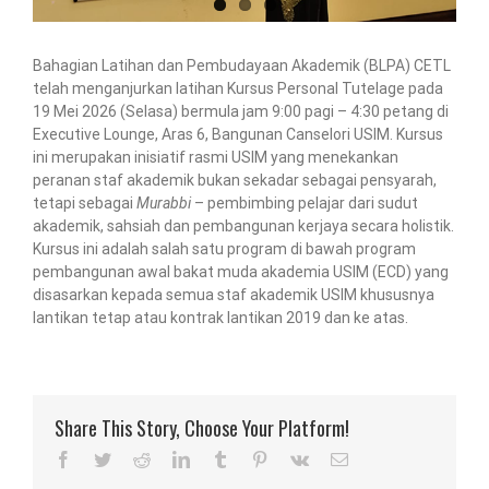
Bahagian Latihan dan Pembudayaan Akademik (BLPA) CETL
telah menganjurkan latihan Kursus Personal Tutelage pada
19 Mei 2026 (Selasa) bermula jam 9:00 pagi – 4:30 petang di
Executive Lounge, Aras 6, Bangunan Canselori USIM. Kursus
ini merupakan inisiatif rasmi USIM yang menekankan
peranan staf akademik bukan sekadar sebagai pensyarah,
tetapi sebagai
Murabbi
– pembimbing pelajar dari sudut
akademik, sahsiah dan pembangunan kerjaya secara holistik.
Kursus ini adalah salah satu program di bawah program
pembangunan awal bakat muda akademia USIM (ECD) yang
disasarkan kepada semua staf akademik USIM khususnya
lantikan tetap atau kontrak lantikan 2019 dan ke atas.
Share This Story, Choose Your Platform!
Facebook
Twitter
Reddit
LinkedIn
Tumblr
Pinterest
Vk
Email