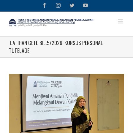
Skip
Facebook
Instagram
Twitter
YouTube
to
content
LATIHAN CETL BIL.5/2026: KURSUS PERSONAL
TUTELAGE
View
Larger
Image