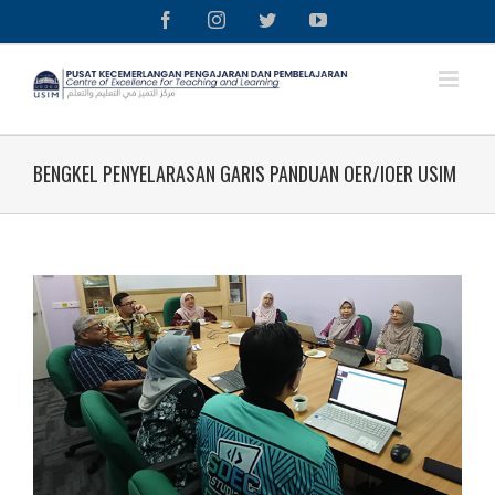
Skip
Facebook
Instagram
Twitter
YouTube
to
content
BENGKEL PENYELARASAN GARIS PANDUAN OER/IOER USIM
View
Larger
Image