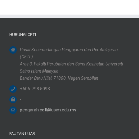
HUBUNGI CETL
Pusat Kecemerlangan Pengajaran dan Pembelajaran
(CETL)
Aras 3, Fakulti Perubatan dan Sains Kesihatan Universiti
Sains Islam Malaysia
Bandar Baru Nilai, 71800, Negeri Sembilan
+606-798 5098
-
pengarah.cetl@usim.edu.my
PAUTAN LUAR