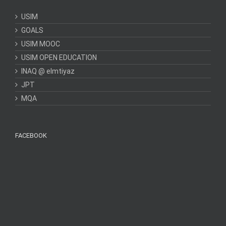
USIM
GOALS
USIM MOOC
USIM OPEN EDUCATION
INAQ @ elmtiyaz
JPT
MQA
FACEBOOK